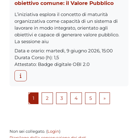
obiettivo comune: il Valore Pubblico
L’iniziativa esplora il concetto di maturità
organizzativa come capacità di un sistema di
lavorare in modo integrato, orientato agli
obiettivi e capace di generare valore pubblico.
La sessione aiu
Data e orario
:
martedì, 9 giugno 2026, 15:00
Durata Corso (h)
:
1,5
Attestato
:
Badge digitale OBI 2.0
Pagina 1
Pagina 2
Pagina 3
Pagina 4
Pagina 5
Pagina succes
1
2
3
4
5
»
Non sei collegato. (
Login
)
Riepilogo della conservazione dei dati